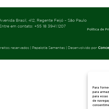
Avenida Brasil, 412, Regente Feijó – São Paulo
Entre em contato: +55 18 3941.1207
Política de P
reitos reservados | Papalotla Sementes | Desenvolvido por
Conce
Para forne
para armaz
para essas
de navegaçã
consentime