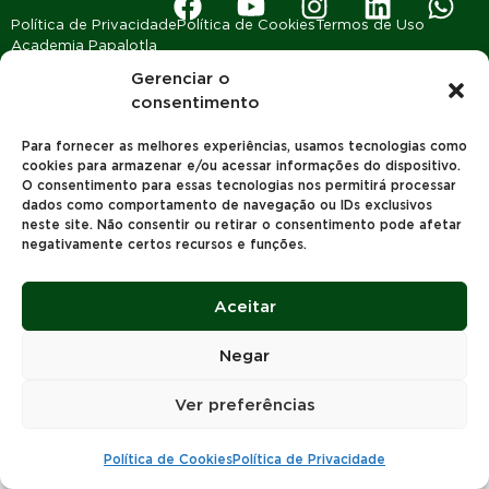
Política de Privacidade
Política de Cookies
Termos de Uso
Academia Papalotla
Gerenciar o
2023 © Todos os Direitos reservados | Papalotla Sementes |
consentimento
Desenvolvido por
Concept Agência Digital
Para fornecer as melhores experiências, usamos tecnologias como
cookies para armazenar e/ou acessar informações do dispositivo.
O consentimento para essas tecnologias nos permitirá processar
dados como comportamento de navegação ou IDs exclusivos
neste site. Não consentir ou retirar o consentimento pode afetar
negativamente certos recursos e funções.
Aceitar
Negar
Ver preferências
Política de Cookies
Política de Privacidade