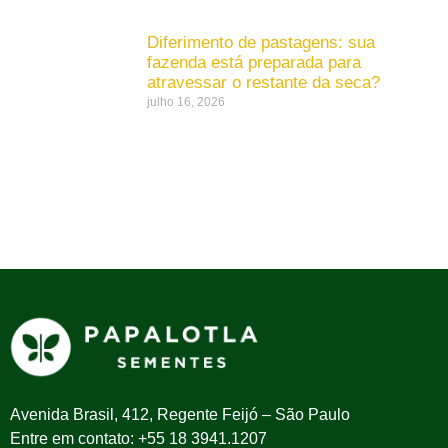
Diferimento de pastagens: sua
fazenda está preparada para
atravessar o restante da seca?
julho 16, 2026
Avenida Brasil, 412, Regente Feijó – São Paulo
Entre em contato: +55 18 3941.1207