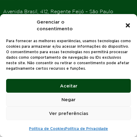
Avenida Brasil, 412, Regente Feijó – São Paulo
Entre em contato: +55 18 3941.1207
Gerenciar o
consentimento
Para fornecer as melhores experiências, usamos tecnologias como
Política de Privacidade
Política de Cookies
Termos de Uso
cookies para armazenar e/ou acessar informações do dispositivo.
Academia Papalotla
O consentimento para essas tecnologias nos permitirá processar
dados como comportamento de navegação ou IDs exclusivos
neste site. Não consentir ou retirar o consentimento pode afetar
2023 © Todos os Direitos reservados | Papalotla Sementes |
negativamente certos recursos e funções.
Desenvolvido por
Concept Agência Digital
Aceitar
Negar
Ver preferências
Política de Cookies
Política de Privacidade