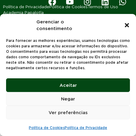
Política de Privacidade
Política de Cookies
Termos de Uso
Academia Papalotla
Gerenciar o
2023 © Todos os Direitos reservados | Papalotla Sementes |
consentimento
Desenvolvido por
Concept Agência Digital
Para fornecer as melhores experiências, usamos tecnologias como
cookies para armazenar e/ou acessar informações do dispositivo.
O consentimento para essas tecnologias nos permitirá processar
dados como comportamento de navegação ou IDs exclusivos
neste site. Não consentir ou retirar o consentimento pode afetar
negativamente certos recursos e funções.
Aceitar
Negar
Ver preferências
Política de Cookies
Política de Privacidade