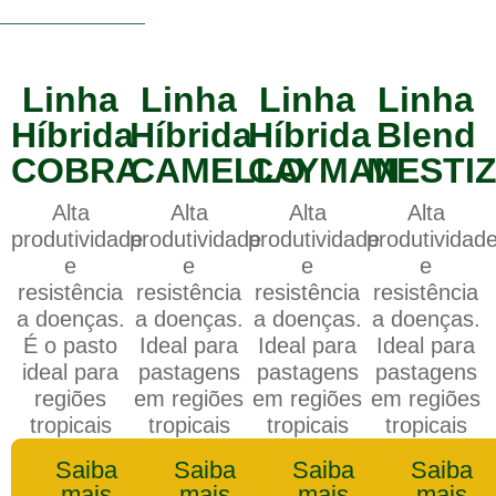
Linha
Linha
Linha
Linha
Híbrida
Híbrida
Híbrida
Blend
COBRA
CAMELLO
CAYMAN
MESTI
Alta
Alta
Alta
Alta
produtividade
produtividade
produtividade
produtividad
e
e
e
e
resistência
resistência
resistência
resistência
a doenças.
a doenças.
a doenças.
a doenças.
É o pasto
Ideal para
Ideal para
Ideal para
ideal para
pastagens
pastagens
pastagens
regiões
em regiões
em regiões
em regiões
tropicais
tropicais
tropicais
tropicais
Saiba
Saiba
Saiba
Saiba
mais
mais
mais
mais