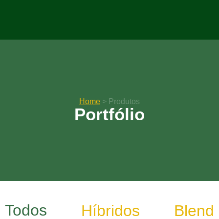
Home
> Produtos
Portfólio
Todos
Híbridos
Blend