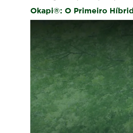
Okapi®: O Primeiro Híbri