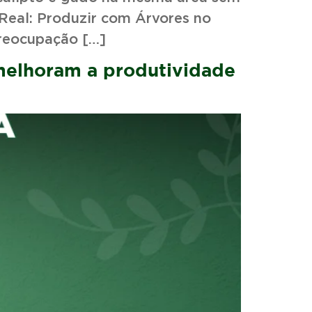
ir com Árvores no
preocupação […]
 melhoram a produtividade