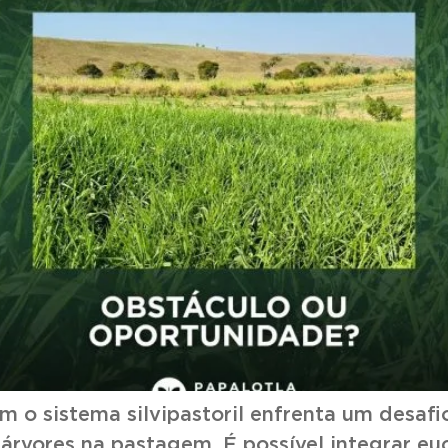
 o sistema silvipastoril enfrenta um desafi
rvores na pastagem. É possível integrar e