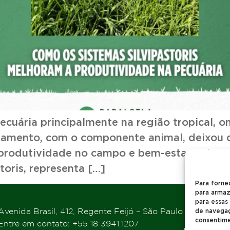
ecuária principalmente na região tropical, o
reamento, com o componente animal, deixou d
 produtividade no campo e bem-estar. A inte
oris, representa […]
Para forne
para armaz
para essas
Avenida Brasil, 412, Regente Feijó – São Paulo
de navegaçã
consentime
Entre em contato: +55 18 3941.1207