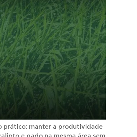
o prático: manter a produtividade
ucalipto e gado na mesma área sem