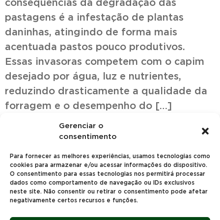
consequências da degradação das
pastagens é a infestação de plantas
daninhas, atingindo de forma mais
acentuada pastos pouco produtivos.
Essas invasoras competem com o capim
desejado por água, luz e nutrientes,
reduzindo drasticamente a qualidade da
forragem e o desempenho do […]
Gerenciar o
consentimento
Para fornecer as melhores experiências, usamos tecnologias como
cookies para armazenar e/ou acessar informações do dispositivo.
O consentimento para essas tecnologias nos permitirá processar
dados como comportamento de navegação ou IDs exclusivos
Avenida Brasil, 412, Regente Feijó – São Paulo
neste site. Não consentir ou retirar o consentimento pode afetar
negativamente certos recursos e funções.
Entre em contato: +55 18 3941.1207