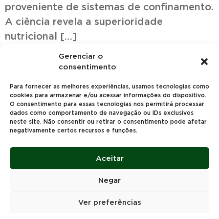
proveniente de sistemas de confinamento.
A ciência revela a superioridade
nutricional […]
Gerenciar o
consentimento
Para fornecer as melhores experiências, usamos tecnologias como
cookies para armazenar e/ou acessar informações do dispositivo.
O consentimento para essas tecnologias nos permitirá processar
dados como comportamento de navegação ou IDs exclusivos
Avenida Brasil, 412, Regente Feijó – São Paulo
neste site. Não consentir ou retirar o consentimento pode afetar
negativamente certos recursos e funções.
Entre em contato: +55 18 3941.1207
Aceitar
Política de Privacidade
Política de Cookies
Termos de Uso
Negar
Academia Papalotla
Ver preferências
2023 © Todos os Direitos reservados | Papalotla Sementes |