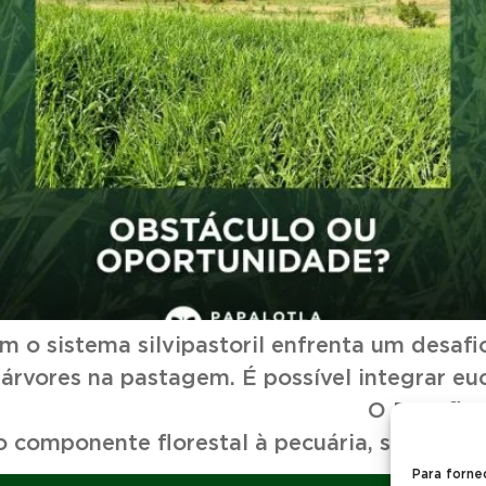
 o sistema silvipastoril enfrenta um desafi
rvores na pastagem. É possível integrar e
 O Desafio Real: Produz
o componente florestal à pecuária, surge a 
Para forne