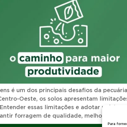
ns é um dos principais desafios da pecuária
entro-Oeste, os solos apresentam limitaçõe
 Entender essas limitações e adotar prática
rantir forragem de qualidade, melhor desem
Para forne