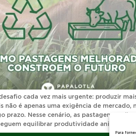
 desafio cada vez mais urgente: produzir m
eis não é apenas uma exigência de mercado,
go prazo. Nesse cenário, as pastagens melh
guem equilibrar produtividade animal, […]
Para forne