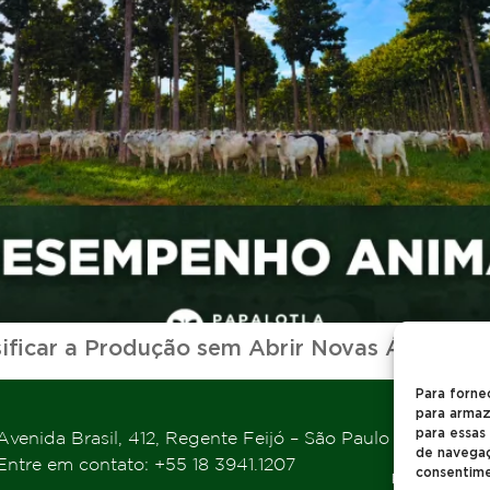
sificar a Produção sem Abrir Novas Áreas
Para forne
para armaz
para essas
Avenida Brasil, 412, Regente Feijó – São Paulo
de navegaçã
Entre em contato: +55 18 3941.1207
consentime
Política de P