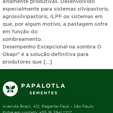
altamente produtivas. Desenvolvido
especialmente para sistemas silvipastoris,
agrossilvipastoris, ILPF ou sistemas em
que, por algum motivo, a pastagem sofre
em função do
sombream
Desempenho Excepcional na sombra O
Okapi® é a solução definitiva para
produtores que […]
Avenida Brasil, 412, Regente Feijó – São Paulo
Entre em contato: +55 18 3941.1207