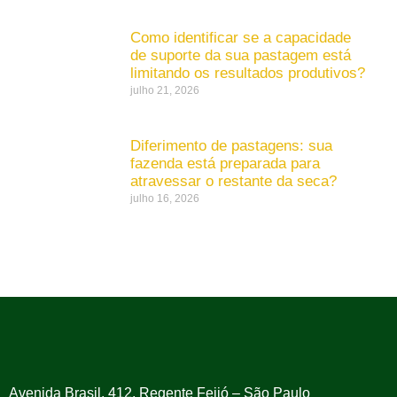
Como identificar se a capacidade
de suporte da sua pastagem está
limitando os resultados produtivos?
julho 21, 2026
Diferimento de pastagens: sua
fazenda está preparada para
atravessar o restante da seca?
julho 16, 2026
Avenida Brasil, 412, Regente Feijó – São Paulo