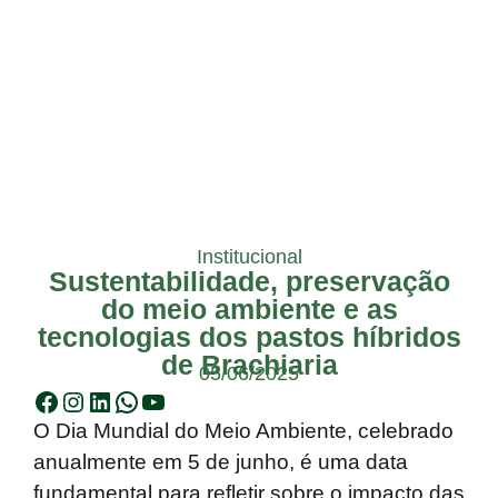
Institucional
Sustentabilidade, preservação
do meio ambiente e as
tecnologias dos pastos híbridos
de Brachiaria
05/06/2025
O Dia Mundial do Meio Ambiente, celebrado
anualmente em 5 de junho, é uma data
fundamental para refletir sobre o impacto das