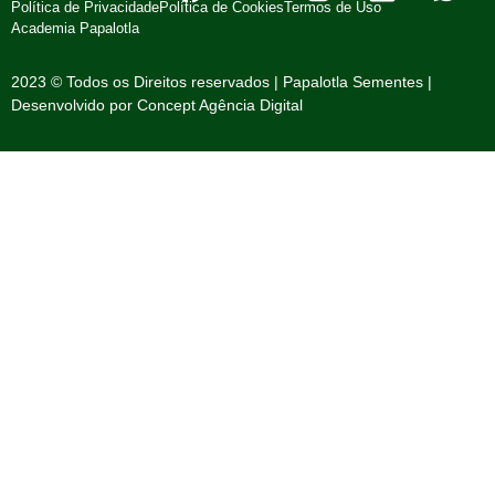
Política de Privacidade
Política de Cookies
Termos de Uso
Academia Papalotla
2023 © Todos os Direitos reservados | Papalotla Sementes |
Desenvolvido por
Concept Agência Digital