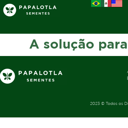
A solução par
2023 © Todos os Di